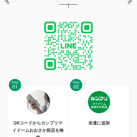
Step
Step
01
02
QRコードからカンプリマ
友達に追加
イドームおおさか前店を検