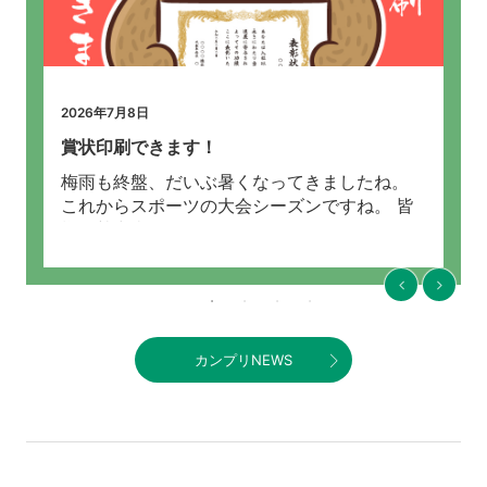
2026年7月8日
20
賞状印刷できます！
デ
し
梅雨も終盤、だいぶ暑くなってきましたね。
7
コ
これからスポーツの大会シーズンですね。 皆
し
し
様、熱中症にはお気を付けくださいませ。 さ
備
て、カンプリでは賞状印刷もできます。 サ
り
イズはB5～ […]
リ
軽
カンプリNEWS