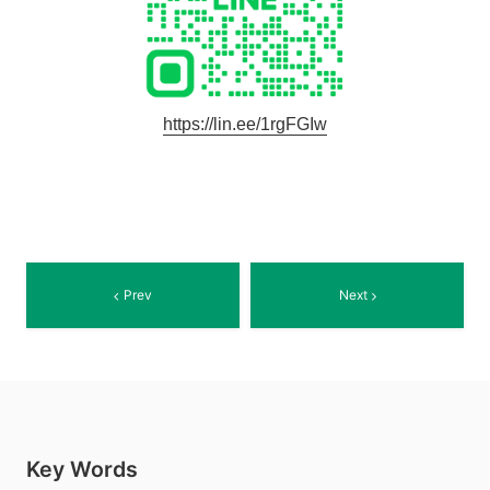
https://lin.ee/1rgFGIw
Prev
Next
Key Words