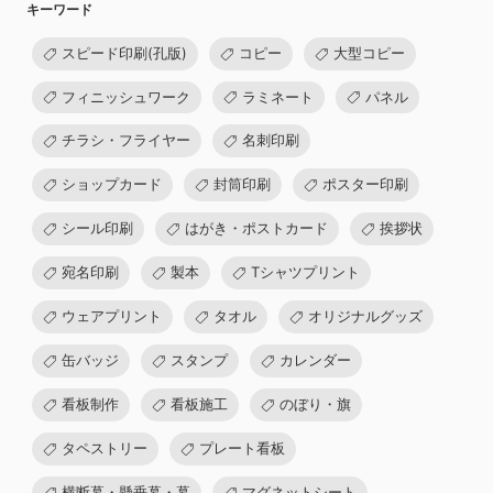
キーワード
スピード印刷(孔版)
コピー
大型コピー
フィニッシュワーク
ラミネート
パネル
チラシ・フライヤー
名刺印刷
ショップカード
封筒印刷
ポスター印刷
シール印刷
はがき・ポストカード
挨拶状
宛名印刷
製本
Tシャツプリント
ウェアプリント
タオル
オリジナルグッズ
缶バッジ
スタンプ
カレンダー
看板制作
看板施工
のぼり・旗
タペストリー
プレート看板
横断幕・懸垂幕・幕
マグネットシート