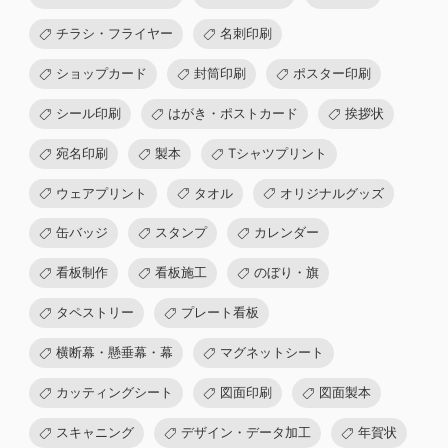
チラシ・フライヤー
名刺印刷
ショップカード
封筒印刷
ポスター印刷
シール印刷
はがき・ポストカード
挨拶状
宛名印刷
製本
Tシャツプリント
ウェアプリント
タオル
オリジナルグッズ
缶バッジ
スタンプ
カレンダー
看板制作
看板施工
のぼり・旗
タペストリー
プレート看板
横断幕・懸垂幕・幕
マグネットシート
カッティングシート
図面印刷
図面製本
スキャニング
デザイン・データ加工
年賀状