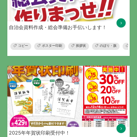
自治会資料作成・総会準備お手伝いします！
コピー
ポスター印刷
挨拶状
のぼり・旗
横断
2025年年賀状印刷受付中！