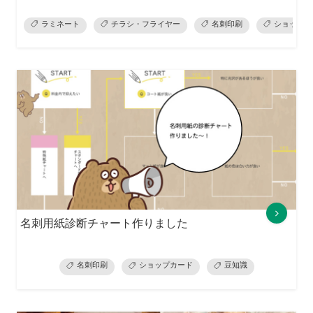
ラミネート
チラシ・フライヤー
名刺印刷
ショップカ
名刺用紙診断チャート作りました
名刺印刷
ショップカード
豆知識