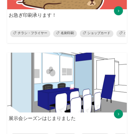
お急ぎ印刷承ります！
チラシ・フライヤー
名刺印刷
ショップカード
ポスタ
展示会シーズンはじまりました