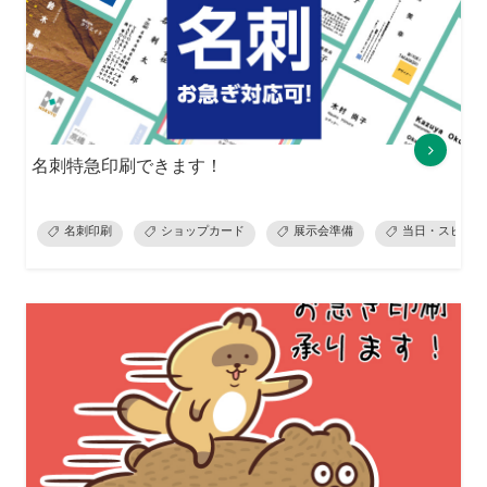
名刺特急印刷できます！
名刺印刷
ショップカード
展示会準備
当日・スピード