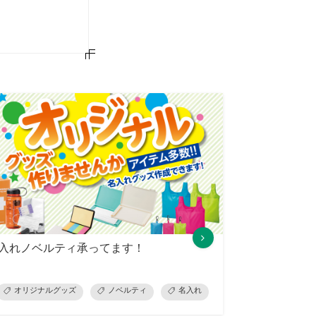
入れノベルティ承ってます！
横断幕・懸垂幕・幕
オリジナルグッズ
展示会準備
ノベルティ
ノベルティ
名入れ
お見積り・ご相談