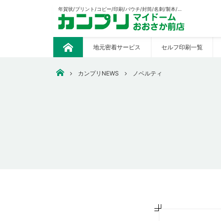
年賀状/プリント/コピー/印刷/パウチ/封筒/名刺/製本/CAD出力/販促の制作等々あらゆる印刷おまかせください。
地元密着サービス
セルフ印刷一覧
ト
ッ
プ
大阪市中央区で安いコピー・印刷なら【カンプリマイドーム
カンプリNEWS
ノベルティ