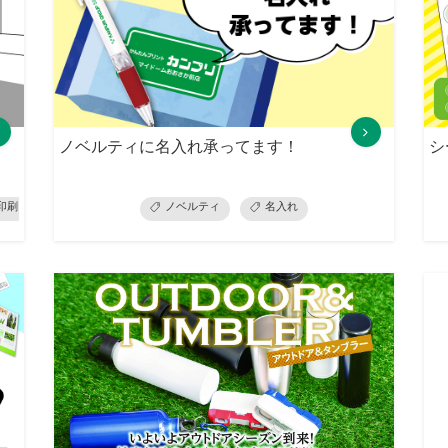
ノベルティに名入れ承ってます！
シ
印刷
展示会準備
ノベルティ
ノベルティ
当日・スピード仕上げ
名入れ
お見