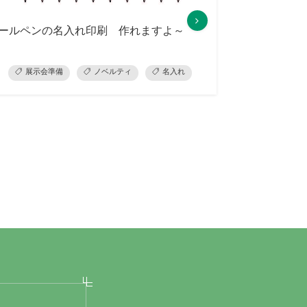
ールペンの名入れ印刷 作れますよ～
看板制作
展示会準備
カッティングシート
ノベルティ
名入れ
ノベルティ
ラベル