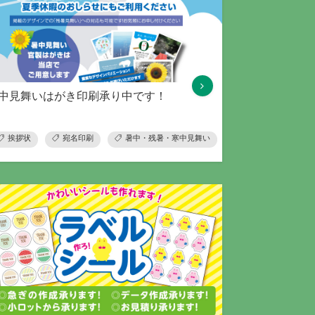
中見舞いはがき印刷承り中です！
挨拶状
宛名印刷
暑中・残暑・寒中見舞い