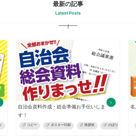
最新の記事
Latest Posts
自治会資料作成・総会準備お手伝いしま
名
す！
ィ
ラベル
コピー
ポスター印刷
挨拶状
のぼり・旗