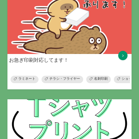
お急ぎ印刷対応してます！
ラミネート
チラシ・フライヤー
名刺印刷
ショップカ