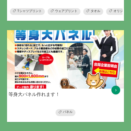
Tシャツプリント
ウェアプリント
タオル
オリジナル
等身大パネル作れます！
パネル