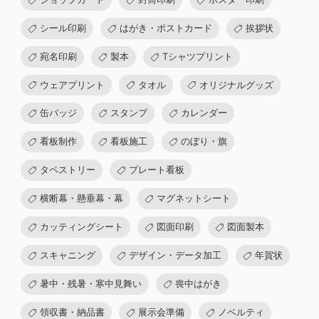
シール印刷
はがき・ポストカード
挨拶状
宛名印刷
製本
Tシャツプリント
ウェアプリント
タオル
オリジナルグッズ
缶バッジ
スタンプ
カレンダー
看板制作
看板施工
のぼり・旗
タペストリー
プレート看板
横断幕・懸垂幕・幕
マグネットシート
カッティングシート
図面印刷
図面製本
スキャニング
デザイン・データ加工
年賀状
暑中・残暑・寒中見舞い
喪中はがき
領収書・納品書
展示会準備
ノベルティ