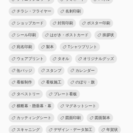
チラシ・フライヤー
名刺印刷
ショップカード
封筒印刷
ポスター印刷
シール印刷
はがき・ポストカード
挨拶状
宛名印刷
製本
Tシャツプリント
ウェアプリント
タオル
オリジナルグッズ
缶バッジ
スタンプ
カレンダー
看板制作
看板施工
のぼり・旗
タペストリー
プレート看板
横断幕・懸垂幕・幕
マグネットシート
カッティングシート
図面印刷
図面製本
スキャニング
デザイン・データ加工
年賀状