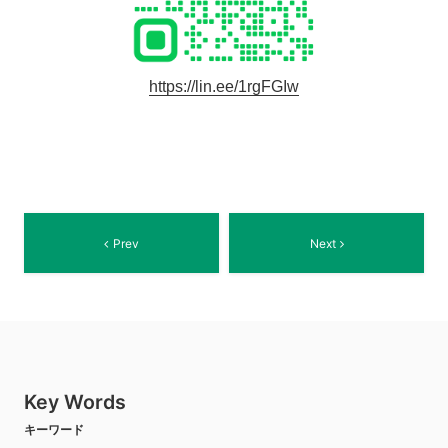
https://lin.ee/1rgFGIw
Prev
Next
Key Words
キーワード