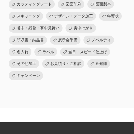
カッティングシート
図面印刷
図面製本
スキャニング
デザイン・データ加工
年賀状
暑中・残暑・寒中見舞い
喪中はがき
領収書・納品書
展示会準備
ノベルティ
名入れ
ラベル
当日・スピード仕上げ
その他加工
お見積り・ご相談
豆知識
キャンペーン