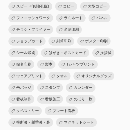
スピード印刷(孔版)
コピー
大型コピー
フィニッシュワーク
ラミネート
パネル
チラシ・フライヤー
名刺印刷
ショップカード
封筒印刷
ポスター印刷
シール印刷
はがき・ポストカード
挨拶状
宛名印刷
製本
Tシャツプリント
ウェアプリント
タオル
オリジナルグッズ
缶バッジ
スタンプ
カレンダー
看板制作
看板施工
のぼり・旗
タペストリー
プレート看板
横断幕・懸垂幕・幕
マグネットシート