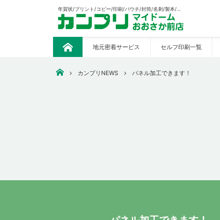
年賀状/プリント/コピー/印刷/パウチ/封筒/名刺/製本/CAD出力/販促の制作等々あらゆる印刷おまかせください。
地元密着サービス
セルフ印刷一覧
ト
ッ
プ
大阪市中央区で安いコピー・印刷なら【カンプリマイドーム
カンプリNEWS
パネル加工できます！