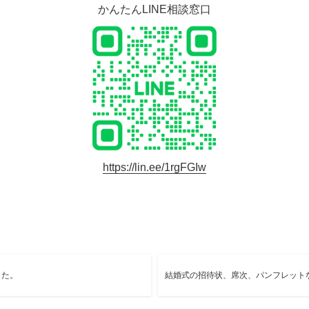
かんたんLINE相談窓口
https://lin.ee/1rgFGIw
した。
結婚式の招待状、席次、パンフレット