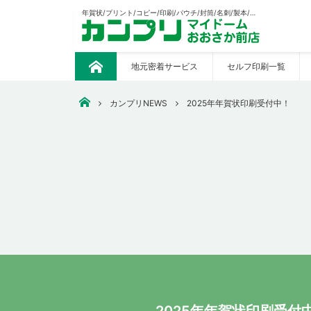
年賀状/プリント/コピー/印刷/パウチ/封筒/名刺/製本/CAD出力/販促の制作等々あらゆる印刷おまかせください。
地元密着サービス
セルフ印刷一覧
ト
ッ
プ
大阪市中央区で安いコピー・印刷なら【カンプリマイドーム
カンプリNEWS
2025年年賀状印刷受付中！