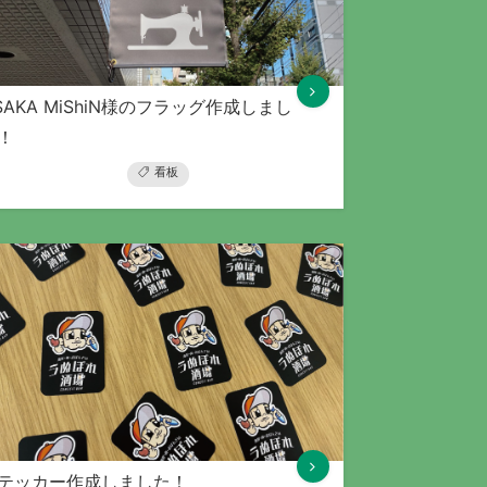
SAKA MiShiN様のフラッグ作成しまし
！
看板
テッカー作成しました！