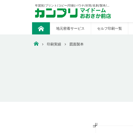
年賀状/プリント/コピー/印刷/パウチ/封筒/名刺/製本/CAD出力/販促の制作等々あらゆる印刷おまかせください。
地元密着サービス
セルフ印刷一覧
ト
ッ
プ
大阪市中央区で安いコピー・印刷なら【カンプリマイドーム
印刷実績
図面製本