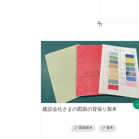
建設会社さまの図面の背張り製本
図面製本
製本